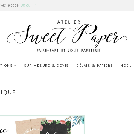
avec le code
"Oh oui !"*
ATIONS
SUR MESURE & DEVIS
DÉLAIS & PAPIERS
NOËL
TIQUE