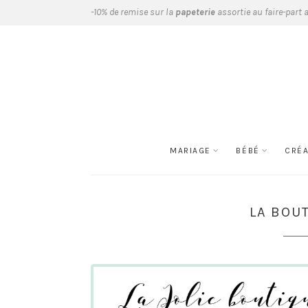
-10% de remise sur la
papeterie
assortie au faire-part 
MARIAGE
BÉBÉ
CRÉ
LA BOU