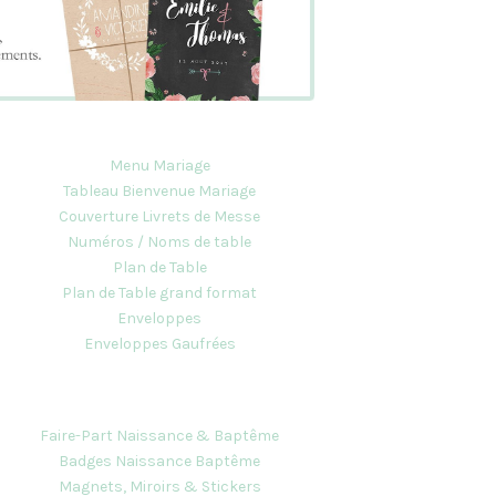
Menu Mariage
Tableau Bienvenue Mariage
Couverture Livrets de Messe
Numéros / Noms de table
Plan de Table
Plan de Table grand format
Enveloppes
Enveloppes Gaufrées
Faire-Part Naissance & Baptême
Badges Naissance Baptême
Magnets, Miroirs & Stickers