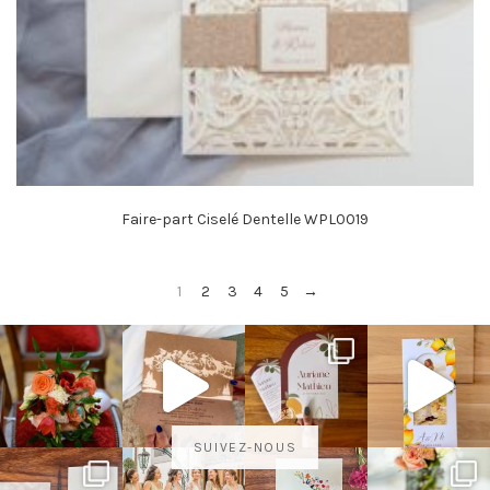
Faire-part Ciselé Dentelle WPL0019
1
2
3
4
5
→
SUIVEZ-NOUS