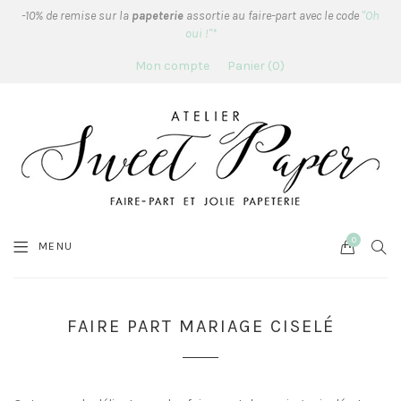
-10% de remise sur la
papeterie
assortie au faire-part avec le code
"Oh
oui !"*
Mon compte
Panier
0
0
Cart
SEA
MENU
FAIRE PART MARIAGE CISELÉ