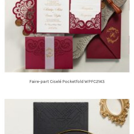
Faire-part Ciselé Pocketfold WPFC2143