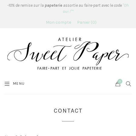
-10% de remise sur la
papeterie
assortie au faire-part avec le code
"Oh
oui !"*
Mon compte
Panier
0
0
Cart
SEA
MENU
CONTACT