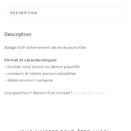
EVJF
Guinguette
DESCRIPTION
Bois
Description
Badge EVJF enterrement de vie de jeune fille
Format et caractéristiques
– format rond 32mm ou 56mm plastifié
– couleurs et textes personnalisables
– délais environ 1 semaine
Une question ? Besoin d’un conseil ?
Contactez nous
!