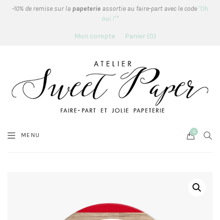
-10% de remise sur la
papeterie
assortie au faire-part avec le code
"Oh
oui !"*
Mon compte
Panier
0
0
Cart
SEA
MENU