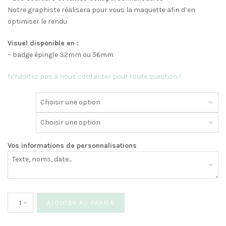
Notre graphiste réalisera pour vous la maquette afin d’en
optimiser le rendu
Visuel disponible en :
– badge épingle 32mm ou 56mm
N’hésitez pas à nous contacter pour toute question !
Vos informations de personnalisations
quantité
AJOUTER AU PANIER
de
Badge