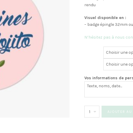
rendu
Visuel disponible en :
– badge épingle 32mm 
N’hésitez pas à nous con
Vos informations de per
quantité
AJOUTER AU
de
Badge
EVJF