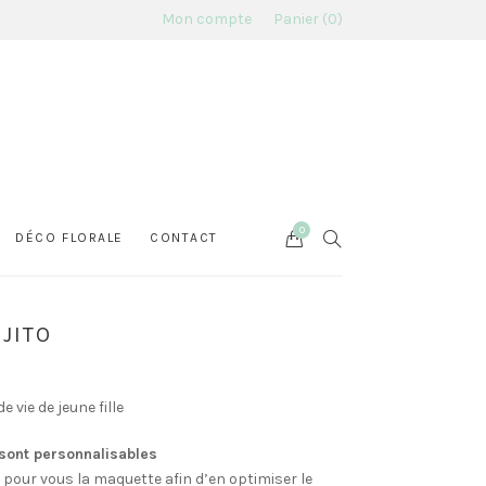
Mon compte
Panier
0
0
Cart
SEARCH
DÉCO FLORALE
CONTACT
JITO
 vie de jeune fille
 sont personnalisables
 pour vous la maquette afin d’en optimiser le