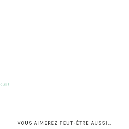
Mojito
nous
!
VOUS AIMEREZ PEUT-ÊTRE AUSSI…