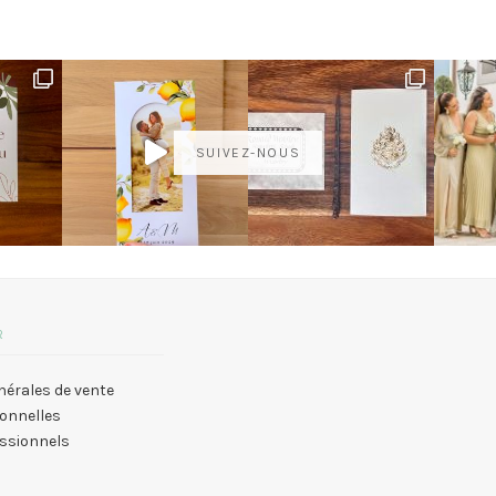
SUIVEZ-NOUS
R
nérales de vente
onnelles
essionnels