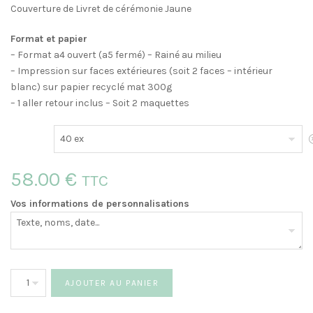
Couverture de Livret de cérémonie Jaune
Format et papier
– Format a4 ouvert (a5 fermé) – Rainé au milieu
– Impression sur faces extérieures (soit 2 faces – intérieur
blanc) sur papier recyclé mat 300g
– 1 aller retour inclus – Soit 2 maquettes
E
58.00
€
TTC
Vos informations de personnalisations
quantité
AJOUTER AU PANIER
de
Couverture