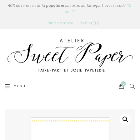
-10% de remise sur la
papeterie
assortie au faire-part avec le code
"Oh
oui !"*
Mon compte
Panier
0
0
Cart
SEA
MENU