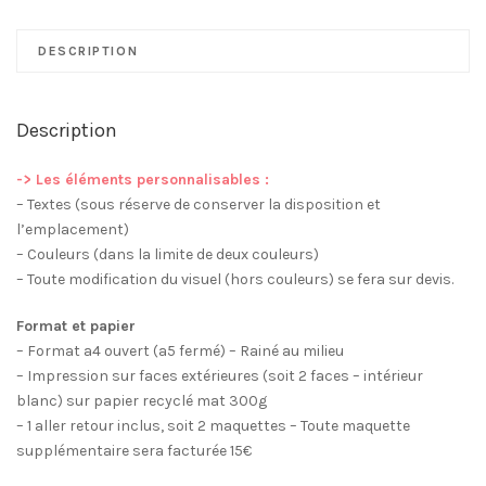
livret
de
DESCRIPTION
messe
Jaune
Description
-> Les éléments personnalisables :
– Textes (sous réserve de conserver la disposition et
l’emplacement)
– Couleurs (dans la limite de deux couleurs)
– Toute modification du visuel (hors couleurs) se fera sur devis.
Format et papier
– Format a4 ouvert (a5 fermé) – Rainé au milieu
– Impression sur faces extérieures (soit 2 faces – intérieur
blanc) sur papier recyclé mat 300g
– 1 aller retour inclus, soit 2 maquettes – Toute maquette
supplémentaire sera facturée 15€