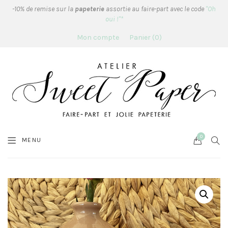
-10% de remise sur la
papeterie
assortie au faire-part avec le code
"Oh
oui !"*
Mon compte
Panier
0
0
Cart
SEA
MENU