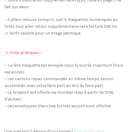
– Toute modification supplémentaire (typo, mise en page…) se
fait sur devis
– 2 allers retours compris, soit 3 maquettes numériques au
total, tout aller-retour supplémentaire sera facturé 25€ ttc
-> Tarifs valable pour un tirage identique.
-> Infos pratiques :
– La 1ère maquette est envoyée sous 5j ouvrés maximum (hors
vacances)
– Les cartons repas commandés en même temps seront
assemblés avec votre faire part au dos du faire part.
– La livraison est offerte via mondial relay à partir de 100€
d’achats.
– Les enveloppes blanches format assorti sont offertes
Une question ? Besoin d’un conseil ?
Contactez nous !