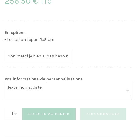
256.50 €
TTC
___________________________________________
En option :
- Le carton repas 5x8 cm
___________________________________________
Vos informations de personnalisations
quantité
AJOUTER AU PANIER
PERSONNALISER
de
Faire-
part