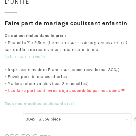
L’UNITÉ
Faire part de mariage coulissant enfantin
Ce qui est inclus dans le prix :
– Pochette 21 x 9,5cm (fermeture sur les deux grandes arrêtes) +
carte intérieure recto verso + ruban satin blanc
Le faire part en vidéo
– Impression made in France sur papier recyclé mat 300g
– Enveloppes blanches offertes
– 2 allers retours inclus (soit 3 maquettes)
– Les faire part sont livrés déjà assemblés par nos soins ❤
Tous nos modèles coulissants ici !
E