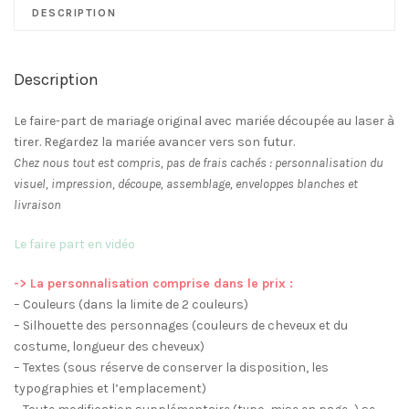
coulissant
DESCRIPTION
mariée
à
tirer
Description
enfantin
-
Le faire-part de mariage original avec mariée découpée au laser à
à
tirer. Regardez la mariée avancer vers son futur.
partir
Chez nous tout est compris, pas de frais cachés : personnalisation du
de
visuel, impression, découpe, assemblage, enveloppes blanches et
2.53€
livraison
l'unité
Le faire part en vidéo
-> La personnalisation comprise dans le prix :
– Couleurs (dans la limite de 2 couleurs)
– Silhouette des personnages (couleurs de cheveux et du
costume, longueur des cheveux)
– Textes (sous réserve de conserver la disposition, les
typographies et l’emplacement)