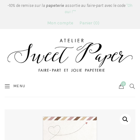
-10% de remise sur la
papeterie
assortie au faire-part avec le code
"Oh
oui !"*
Mon compte
Panier
0
0
Cart
SEA
MENU