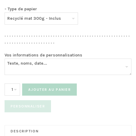
- Type de papier
. . . . . . . . . . . . . . . . . . . . . . . . . . . . . . . . . . . . . . . . . . . . . . . . . . . .
. . . . . . . . . . . . . . . . . . . . .
Vos informations de personnalisations
quantité
AJOUTER AU PANIER
de
Menu
PERSONNALISER
Valises
-
à
partir
DESCRIPTION
de