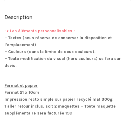
0.95€
l'unité
Description
-> Les éléments personnalisables :
– Textes (sous réserve de conserver la disposition et
l’emplacement)
– Couleurs (dans la limite de deux couleurs).
– Toute modification du visuel (hors couleurs) se fera sur
devis.
Format et papier
Format
21 x 10cm
Impression
recto simple sur papier recyclé mat 300g
1 aller retour inclus, soit 2 maquettes – Toute maquette
supplémentaire sera facturée 15€