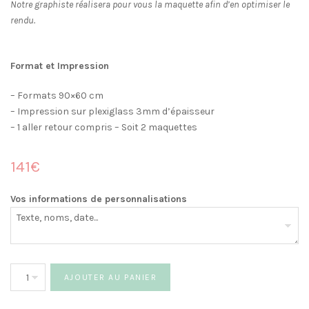
Notre graphiste réalisera pour vous la maquette afin d’en optimiser le
rendu.
Format et Impression
– Formats 90×60 cm
– Impression sur plexiglass 3mm d’épaisseur
– 1 aller retour compris – Soit 2 maquettes
141€
Vos informations de personnalisations
quantité
AJOUTER AU PANIER
de
Plan