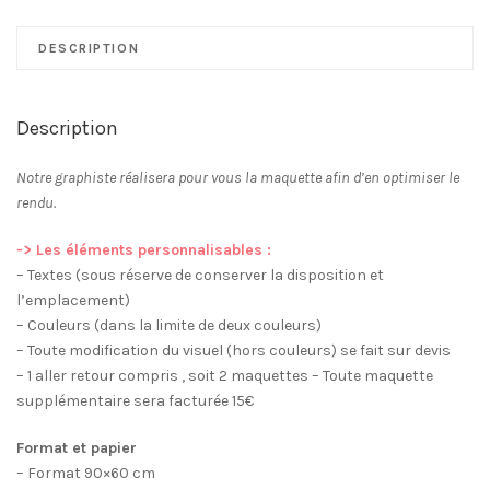
de
table
DESCRIPTION
Panneau
Plexi
Feuillage
Description
Notre graphiste réalisera pour vous la maquette afin d’en optimiser le
rendu.
-> Les éléments personnalisables :
– Textes (sous réserve de conserver la disposition et
l’emplacement)
– Couleurs (dans la limite de deux couleurs)
– Toute modification du visuel (hors couleurs) se fait sur devis
– 1 aller retour compris , soit 2 maquettes – Toute maquette
supplémentaire sera facturée 15€
Format et papier
– Format 90×60 cm