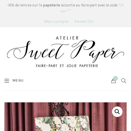
-10% de remise sur la
papeterie
assortie au faire-part avec le code
"Oh
oui !"*
Mon compte
Panier
0
0
Cart
SEA
MENU