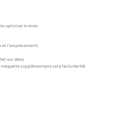
Plexi
Fleurs
’en optimiser le rendu.
on et l’emplacement)
fait sur devis
ute maquette supplémentaire sera facturée 15€