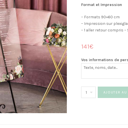
Format et Impression
– Formats 90×60 cm
– Impression sur plexig
– 1 aller retour compris –
141€
Vos informations de per
quantité
AJOUTER AU
de
Plan
de
table
Panneau