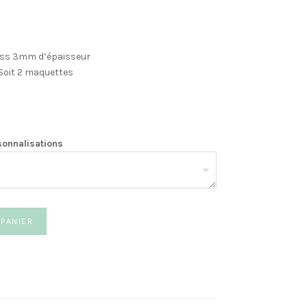
lass 3mm d’épaisseur
 Soit 2 maquettes
sonnalisations
 PANIER