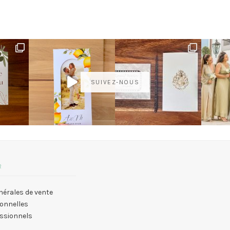
SUIVEZ-NOUS
R
nérales de vente
onnelles
essionnels