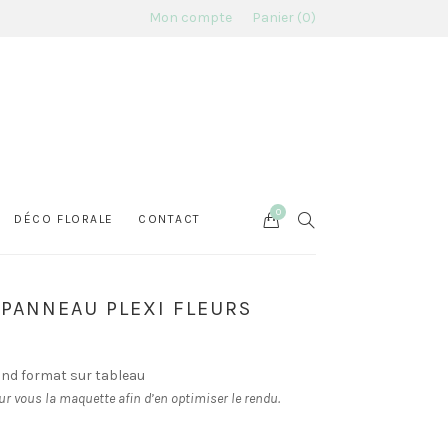
Mon compte
Panier
0
0
Cart
SEARCH
DÉCO FLORALE
CONTACT
 PANNEAU PLEXI FLEURS
and format sur tableau
ur vous la maquette afin d’en optimiser le rendu.