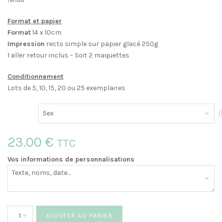
Format et papier
Format
14 x 10cm
Impression
recto simple sur papier glacé 250g
1 aller retour inclus – Soit 2 maquettes
Conditionnement
Lots de 5, 10, 15, 20 ou 25 exemplaires
E
23.00
€
TTC
Vos informations de personnalisations
quantité
AJOUTER AU PANIER