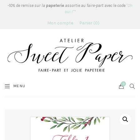
-10% de remise sur la
papeterie
assortie au faire-part avec le code
"Oh
oui !"*
Mon compte
Panier
0
0
Cart
SEA
MENU