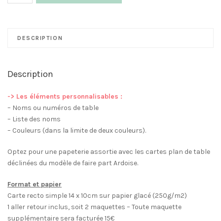
de
Carte
Plan
de
DESCRIPTION
table
Marsala
Description
-> Les éléments personnalisables :
– Noms ou numéros de table
– Liste des noms
– Couleurs (dans la limite de deux couleurs).
Optez pour une papeterie assortie avec les cartes plan de table
déclinées du modèle de faire part Ardoise.
Format et papier
Carte recto simple 14 x 10cm sur papier glacé (250g/m2)
1 aller retour inclus, soit 2 maquettes – Toute maquette
supplémentaire sera facturée 15€