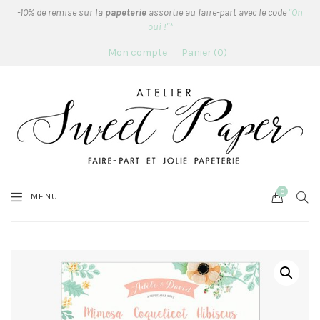
-10% de remise sur la
papeterie
assortie au faire-part avec le code
"Oh
oui !"*
Mon compte
Panier
0
0
Cart
SEA
MENU