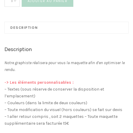
AJOUTER AU PANIER
de
Plan
de
table
DESCRIPTION
Couronne
Fleurie
Description
Notre graphiste réalisera pour vous la maquette afin d’en optimiser le
rendu.
-> Les éléments personnalisables :
– Textes (sous réserve de conserver la disposition et
l’emplacement)
– Couleurs (dans la limite de deux couleurs)
– Toute modification du visuel (hors couleurs) se fait sur devis
– 1 aller retour compris , soit 2 maquettes – Toute maquette
supplémentaire sera facturée 15€