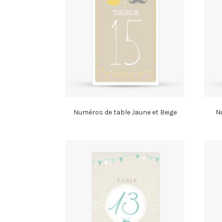
Numéros de table Jaune et Beige
Nu