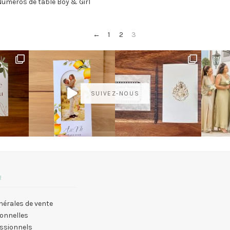
uméros de table Boy & Girl
←
1
2
3
SUIVEZ-NOUS
R
nérales de vente
onnelles
essionnels