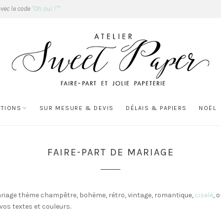
avec le code
"Oh oui !"*
ATIONS
SUR MESURE & DEVIS
DÉLAIS & PAPIERS
NOËL
FAIRE-PART DE MARIAGE
n mariage thème champêtre, bohème, rétro, vintage, romantique,
ciselé
, 
os textes et couleurs.