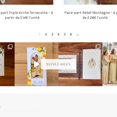
-part Triple Arche Terracotta – à
Faire-part Relief Montagne – à 
partir de 2.14€ l’unité
de 2.26€ l’unité
1
2
3
4
5
6
→
SUIVEZ-NOUS
R