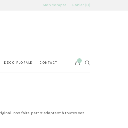
Mon compte
Panier
0
0
Cart
SEARCH
DÉCO FLORALE
CONTACT
original…nos faire-part s’adaptent à toutes vos