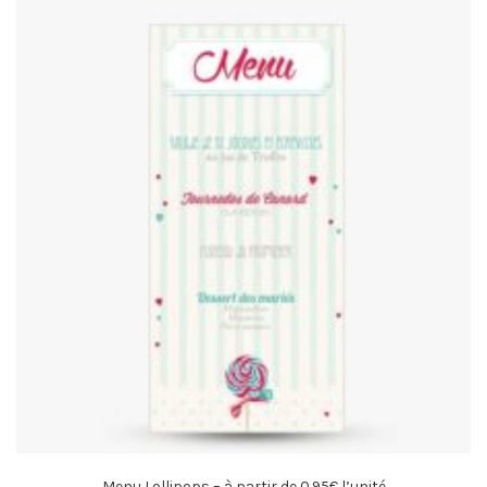
Menu Lollipops – à partir de 0.95€ l’unité