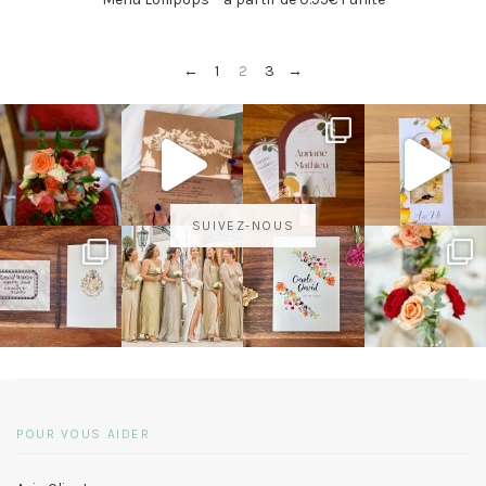
←
1
2
3
→
SUIVEZ-NOUS
POUR VOUS AIDER