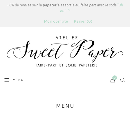
-10% de remise sur la
papeterie
assortie au faire-part avec le code
"Oh
oui !"*
Mon compte
Panier
0
0
Cart
SEA
MENU
MENU