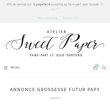
-10% de remise sur la
papeterie
assortie au faire-part avec le code
"Oh
oui !"*
Mon compte
Panier
0
0
Cart
SEA
MENU
ANNONCE GROSSESSE FUTUR PAPY