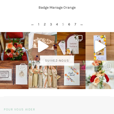
Badge Mariage Orange
←
1
2
3
4
5
6
7
→
SUIVEZ-NOUS
POUR VOUS AIDER