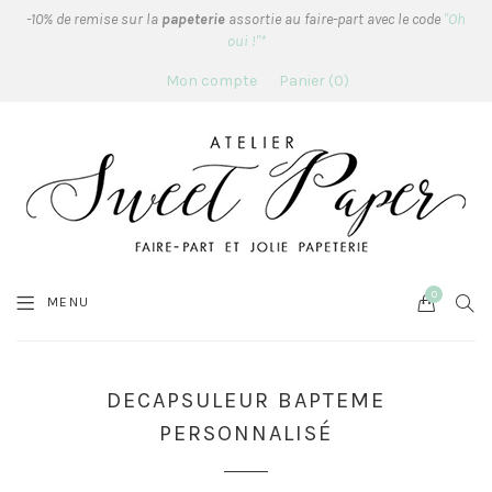
-10% de remise sur la
papeterie
assortie au faire-part avec le code
"Oh
oui !"*
Mon compte
Panier
0
0
Cart
SEA
MENU
DECAPSULEUR BAPTEME
PERSONNALISÉ