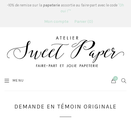
-10% de remise sur la
papeterie
assortie au faire-part avec le code
"Oh
oui !"*
Mon compte
Panier
0
0
Cart
SEA
MENU
DEMANDE EN TÉMOIN ORIGINALE