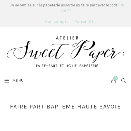
-10% de remise sur la
papeterie
assortie au faire-part avec le code
"Oh
oui !"*
Mon compte
Panier
0
0
Cart
SEA
MENU
FAIRE PART BAPTEME HAUTE SAVOIE