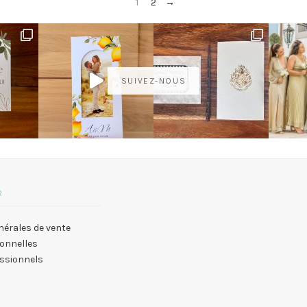
1
2
→
SUIVEZ-NOUS
R
nérales de vente
onnelles
essionnels