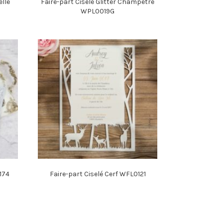
elle
Faire-part Ciselé Glitter Champêtre
WPL0019G
174
Faire-part Ciselé Cerf WFL0121