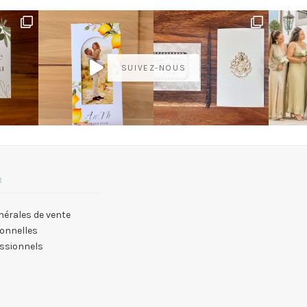
SUIVEZ-NOUS
R
nérales de vente
onnelles
essionnels