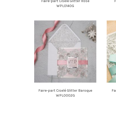
Faire-part Ciselé Glitter Rose
F
WPL0140G
Faire-part Ciselé Glitter Baroque
Fa
WPL0002G