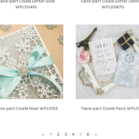
aire-part Ciselé Glitter Gold
Faire-part Ciselé Glitter Dent
WPL0041G
WPL0067G
ire-part Ciselé Hiver WPL0154
Faire-part Ciselé Paris WPL0
←
1
2
3
4
5
6
→