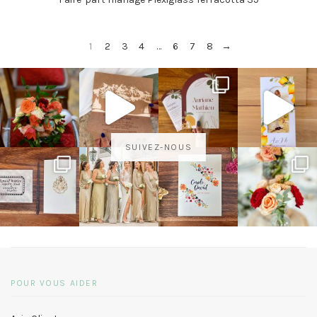
1
2
3
4
…
6
7
8
→
SUIVEZ-NOUS
POUR VOUS AIDER