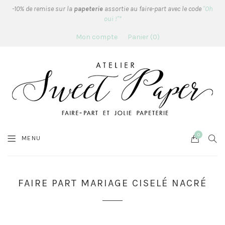
-10% de remise sur la
papeterie
assortie au faire-part avec le code
"Oh
oui !"*
Mon compte
Panier
0
0
Cart
SEA
MENU
FAIRE PART MARIAGE CISELÉ NACRÉ