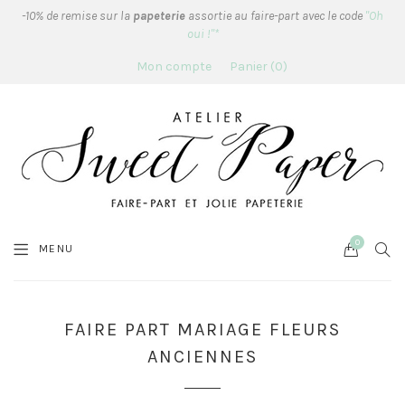
-10% de remise sur la
papeterie
assortie au faire-part avec le code
"Oh
oui !"*
Mon compte
Panier
0
0
Cart
SEA
MENU
FAIRE PART MARIAGE FLEURS
ANCIENNES