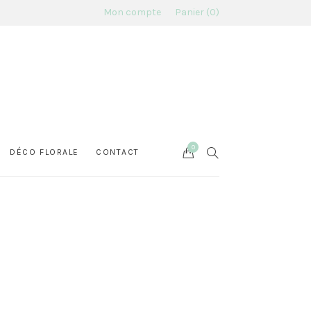
Mon compte
Panier
0
0
Cart
SEARCH
DÉCO FLORALE
CONTACT