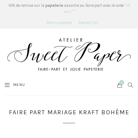
-10% de remise sur la
papeterie
assortie au faire-part avec le code
"Oh
oui !"*
Mon compte
Panier
0
0
Cart
SEA
MENU
FAIRE PART MARIAGE KRAFT BOHÈME