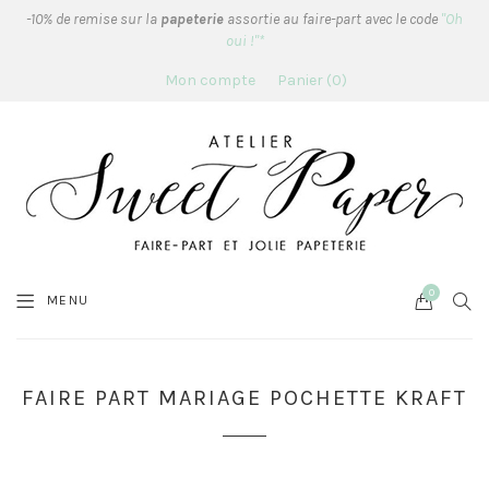
-10% de remise sur la
papeterie
assortie au faire-part avec le code
"Oh
oui !"*
Mon compte
Panier
0
0
Cart
SEA
MENU
FAIRE PART MARIAGE POCHETTE KRAFT