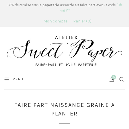
-10% de remise sur la
papeterie
assortie au faire-part avec le code
"Oh
oui !"*
Mon compte
Panier
0
0
Cart
SEA
MENU
FAIRE PART NAISSANCE GRAINE A
PLANTER