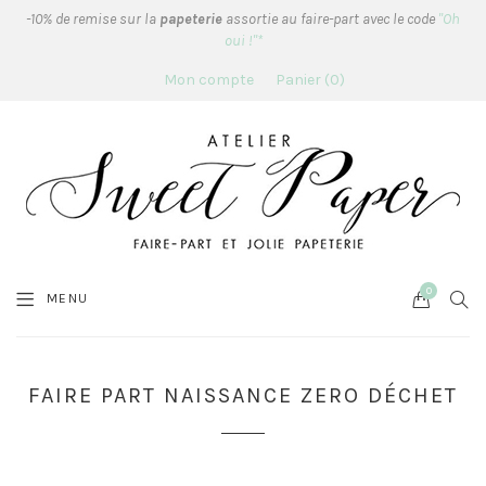
-10% de remise sur la
papeterie
assortie au faire-part avec le code
"Oh
oui !"*
Mon compte
Panier
0
0
Cart
SEA
MENU
FAIRE PART NAISSANCE ZERO DÉCHET