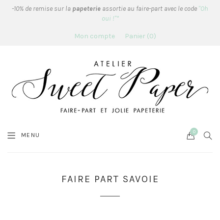
-10% de remise sur la
papeterie
assortie au faire-part avec le code
"Oh
oui !"*
Mon compte
Panier
0
0
Cart
SEA
MENU
FAIRE PART SAVOIE