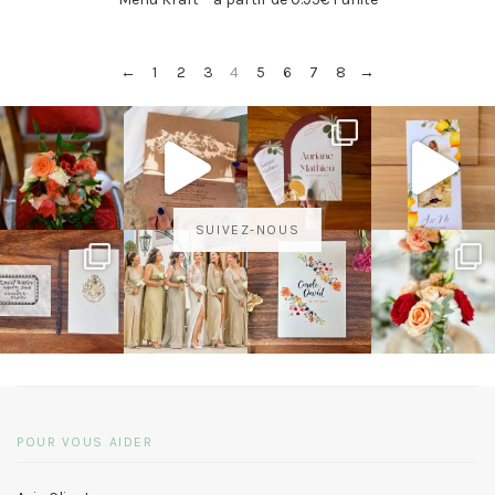
←
1
2
3
4
5
6
7
8
→
SUIVEZ-NOUS
POUR VOUS AIDER