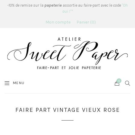
-10% de remise sur la
papeterie
assortie au faire-part avec le code
"Oh
oui !"*
Mon compte
Panier
0
0
Cart
SEA
MENU
FAIRE PART VINTAGE VIEUX ROSE