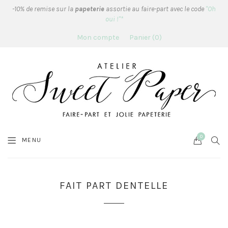
-10% de remise sur la
papeterie
assortie au faire-part avec le code
"Oh
oui !"*
Mon compte
Panier
0
0
Cart
SEA
MENU
FAIT PART DENTELLE