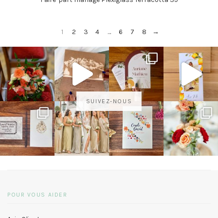
1
2
3
4
…
6
7
8
→
SUIVEZ-NOUS
POUR VOUS AIDER