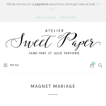
-10% de remise sur la
papeterie
assortie au faire-part avec le code
"Oh
oui !"*
Mon compte
Panier
0
0
Cart
SEA
MENU
MAGNET MARIAGE