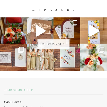
←
1
2
3
4
5
6
7
SUIVEZ-NOUS
POUR VOUS AIDER
Avis Clients