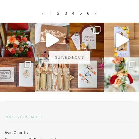
←
1
2
3
4
5
6
7
SUIVEZ-NOUS
POUR VOUS AIDER
Avis Clients