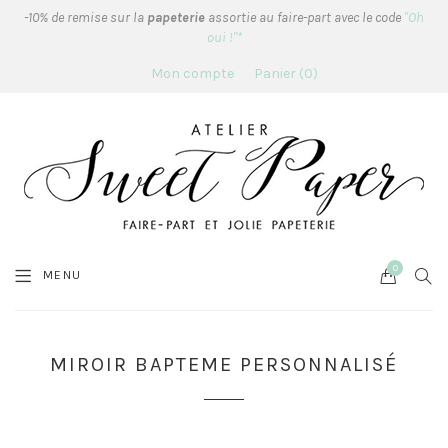
-10% de remise sur la
papeterie
assortie au faire-part avec le code
"Oh
oui !"*
Mon compte
Panier
0
0
Cart
SEA
MENU
MIROIR BAPTEME PERSONNALISÉ