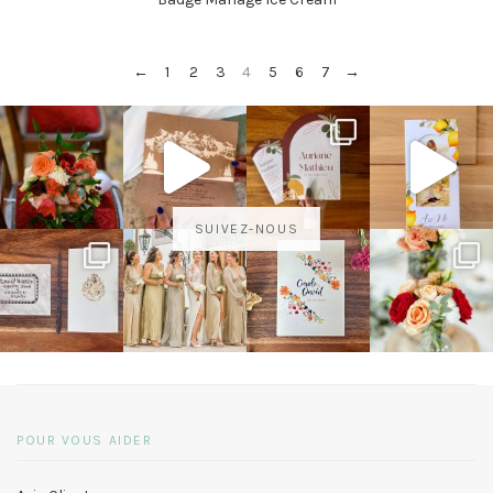
←
1
2
3
4
5
6
7
→
SUIVEZ-NOUS
POUR VOUS AIDER