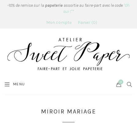
-10% de remise sur la
papeterie
assortie au faire-part avec le code
"Oh
oui !"*
Mon compte
Panier
0
0
Cart
SEA
MENU
MIROIR MARIAGE