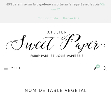
-10% de remise sur la
papeterie
assortie au faire-part avec le code
"Oh
oui !"*
Mon compte
Panier
0
0
Cart
SEA
MENU
NOM DE TABLE VEGETAL