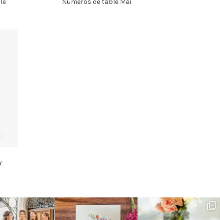
le
Numéros de table Mai
y