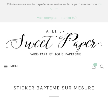
-10% de remise sur la
papeterie
assortie au faire-part avec le code
"Oh
oui !"*
Mon compte
Panier
0
0
Cart
SEA
MENU
STICKER BAPTEME SUR MESURE