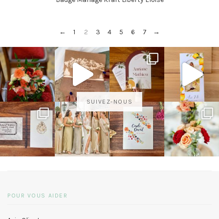
←
1
2
3
4
5
6
7
→
SUIVEZ-NOUS
POUR VOUS AIDER