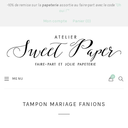
-10% de remise sur la
papeterie
assortie au faire-part avec le code
"Oh
oui !"*
Mon compte
Panier
0
0
Cart
SEA
MENU
TAMPON MARIAGE FANIONS