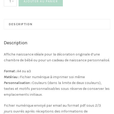
AJOUTER AU PANIER
de
Affiche
Naissance
à
DESCRIPTION
imprimer
soi
même
Description
-
11€
Affiche naissance idéale pour la décoration originale d’une
chambre de bébé ou pour un cadeau de naissance personnalisé.
Format :
A4 ou a3
Matériau :
Fichier numérique à imprimer soi même
Personnalisation :
Couleurs (dans la limite de deux couleurs),
textes et motifs personnalisables sous réserve de conserver les
emplacements initiaux.
Fichier numérique envoyé par email au format pdf sous 2/3
jours ouvrés après réceptions des informations de