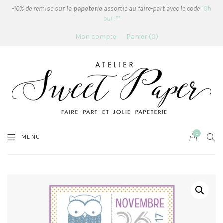
-10% de remise sur la
papeterie
assortie au faire-part avec le code
"Oh
oui !"*
Mon compte
Panier
0
0
Cart
SEA
MENU