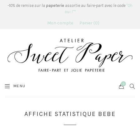
-10% de remise sur la
papeterie
assortie au faire-part avec le code
"Oh
oui !"*
Mon compte
Panier
0
0
Cart
SEA
MENU
AFFICHE STATISTIQUE BEBE