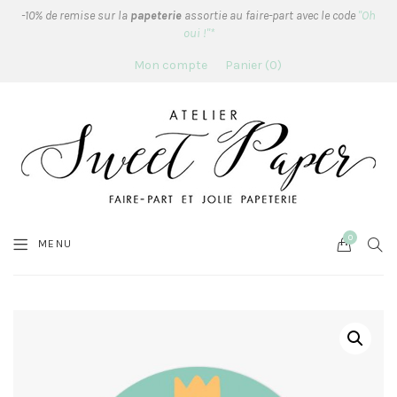
-10% de remise sur la
papeterie
assortie au faire-part avec le code
"Oh
oui !"*
Mon compte
Panier
0
0
Cart
SEA
MENU