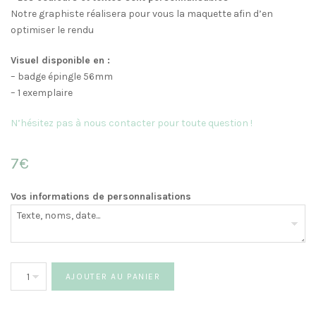
Notre graphiste réalisera pour vous la maquette afin d’en
optimiser le rendu
Visuel disponible en :
– badge épingle 56mm
– 1 exemplaire
N’hésitez pas à nous contacter pour toute question !
7€
Vos informations de personnalisations
quantité
AJOUTER AU PANIER
de
Badge