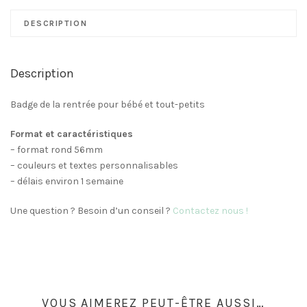
Rentrée
Petit
DESCRIPTION
Prince
Description
Badge de la rentrée pour bébé et tout-petits
Format et caractéristiques
– format rond 56mm
– couleurs et textes personnalisables
– délais environ 1 semaine
Une question ? Besoin d’un conseil ?
Contactez nous
!
VOUS AIMEREZ PEUT-ÊTRE AUSSI…