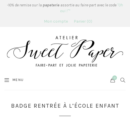
-10% de remise sur la
papeterie
assortie au faire-part avec le code
"Oh
oui !"*
Mon compte
Panier
0
0
Cart
SEA
MENU
BADGE RENTRÉE À L’ÉCOLE ENFANT