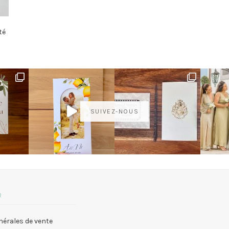
té
SUIVEZ-NOUS
R
nérales de vente