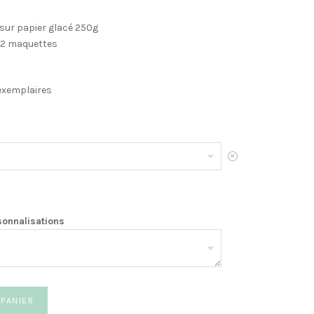
sur papier glacé 250g
it 2 maquettes
5 exemplaires
Effacer
sonnalisations
 PANIER