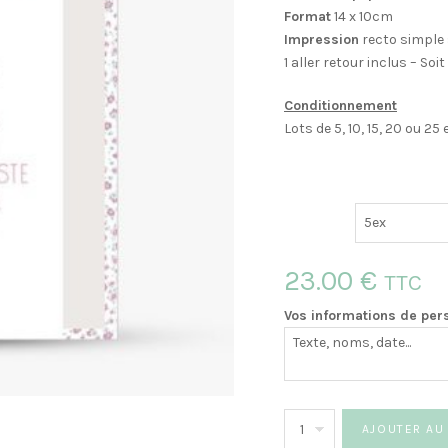
Format
14 x 10cm
Impression
recto simple 
1 aller retour inclus – So
Conditionnement
Lots de 5, 10, 15, 20 ou 2
23.00
€
TTC
Vos informations de per
quantité
AJOUTER AU
de