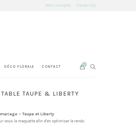
Mon compte
Panier
0
0
Cart
SEARCH
DÉCO FLORALE
CONTACT
 TABLE TAUPE & LIBERTY
 mariage – Taupe et Liberty
ur vous la maquette afin d’en optimiser le rendu