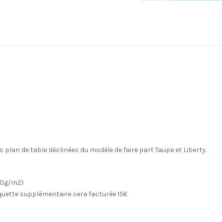
Carte
Plan
de
table
Taupe
&
Liberty
 plan de table déclinées du modèle de faire part Taupe et Liberty.
250g/m2)
aquette supplémentaire sera facturée 15€