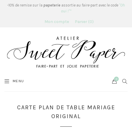
-10% de remise sur la
papeterie
assortie au faire-part avec le code
"Oh
oui !"*
Mon compte
Panier
0
0
Cart
SEA
MENU
CARTE PLAN DE TABLE MARIAGE
ORIGINAL