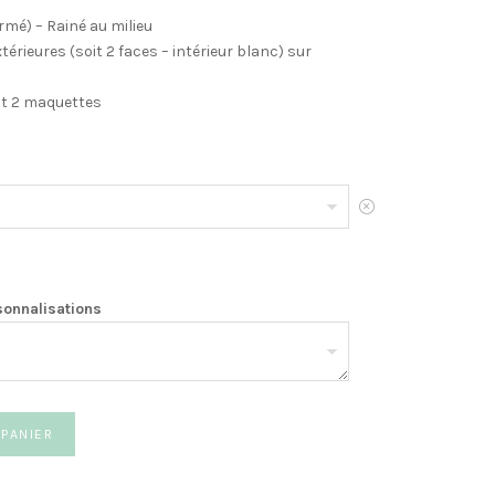
rmé) – Rainé au milieu
érieures (soit 2 faces – intérieur blanc) sur
Soit 2 maquettes
Effacer
sonnalisations
 PANIER