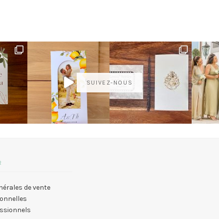
SUIVEZ-NOUS
R
nérales de vente
onnelles
essionnels