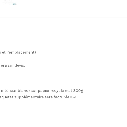
livret
de
messe
Fanions
Roses
on et l’emplacement)
fera sur devis.
– intérieur blanc) sur papier recyclé mat 300g
 maquette supplémentaire sera facturée 15€