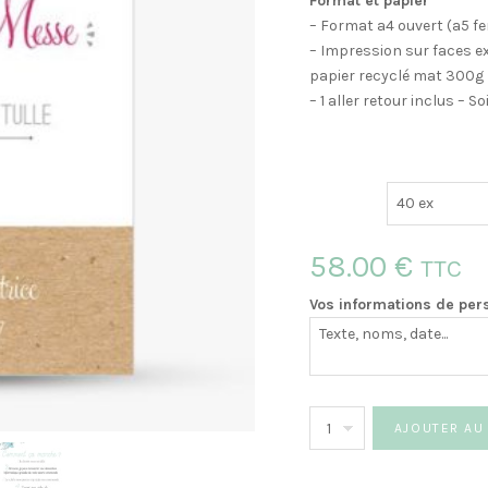
Format et papier
– Format a4 ouvert (a5 fe
– Impression sur faces ext
papier recyclé mat 300g
– 1 aller retour inclus – 
58.00
€
TTC
Vos informations de per
quantité
AJOUTER AU
de
Couverture