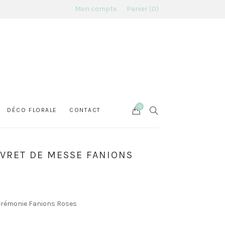
Mon compte
Panier
0
0
Cart
SEARCH
DÉCO FLORALE
CONTACT
IVRET DE MESSE FANIONS
cérémonie Fanions Roses