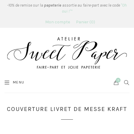
-10% de remise sur la
papeterie
assortie au faire-part avec le code
"Oh
oui !"*
Mon compte
Panier
0
0
Cart
SEA
MENU
COUVERTURE LIVRET DE MESSE KRAFT