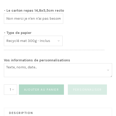
- Le carton repas 14,8x5,5cm recto
- Type de papier
. . . . . . . . . . . . . . . . . . . . . . . . . . . . . . . . . . . . . . . . . . . . . . . . . . . . . . . . . . . . . . . . . . . . . . . . . . . . . .
Vos informations de personnalisations
quantité
AJOUTER AU PANIER
PERSONNALISER
de
Faire-
part
Blé
DESCRIPTION