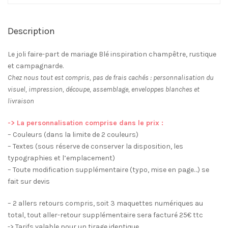
-
à
partir
Description
de
1.85€
Le joli faire-part de mariage Blé inspiration champêtre, rustique
l'unité
et campagnarde.
Chez nous tout est compris, pas de frais cachés : personnalisation du
visuel, impression, découpe, assemblage, enveloppes blanches et
livraison
-> La personnalisation comprise dans le prix :
– Couleurs (dans la limite de 2 couleurs)
– Textes (sous réserve de conserver la disposition, les
typographies et l’emplacement)
– Toute modification supplémentaire (typo, mise en page…) se
fait sur devis
– 2 allers retours compris, soit 3 maquettes numériques au
total, tout aller-retour supplémentaire sera facturé 25€ ttc
-> Tarifs valable pour un tirage identique.