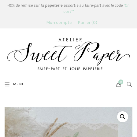
-10% de remise sur la
papeterie
assortie au faire-part avec le code
"Oh
oui !"*
Mon compte
Panier
0
0
Cart
SEA
MENU