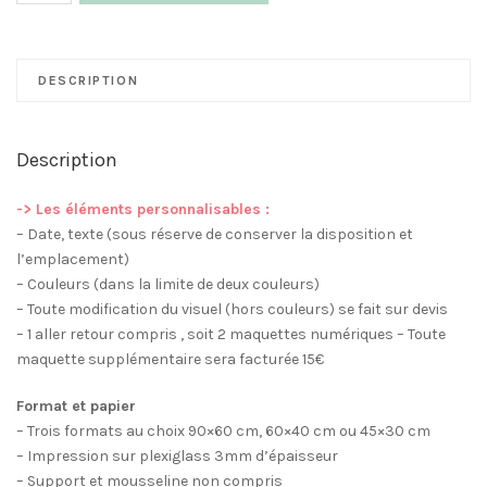
Panneau
Bienvenue
Mariage
DESCRIPTION
Plexi
Couronne
Feuillage
Description
Blanc
-> Les éléments personnalisables :
– Date, texte (sous réserve de conserver la disposition et
l’emplacement)
– Couleurs (dans la limite de deux couleurs)
– Toute modification du visuel (hors couleurs) se fait sur devis
– 1 aller retour compris , soit 2 maquettes numériques – Toute
maquette supplémentaire sera facturée 15€
Format et papier
– Trois formats au choix 90×60 cm, 60×40 cm ou 45×30 cm
– Impression sur plexiglass 3mm d’épaisseur
– Support et mousseline non compris