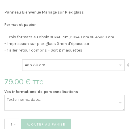
Panneau Bienvenue Mariage sur Plexiglass
Format et papier
– Trois formats au choix 90×60 cm, 60×40 cm ou 45×30 cm
– Impression sur plexiglass 3mm d’épaisseur
– 1 aller retour compris – Soit 2 maquettes
E
79.00
€
TTC
Vos informations de personnalisations
quantité
AJOUTER AU PANIER
de