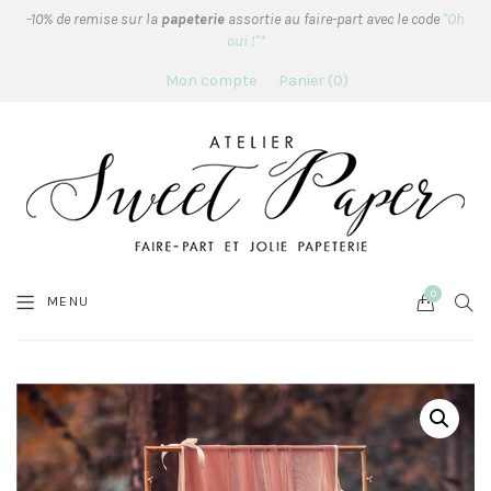
-10% de remise sur la
papeterie
assortie au faire-part avec le code
"Oh
oui !"*
Mon compte
Panier
0
0
Cart
SEA
MENU