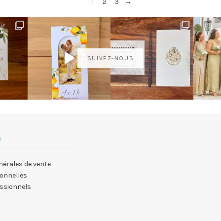
1
2
3
→
SUIVEZ-NOUS
R
nérales de vente
onnelles
essionnels