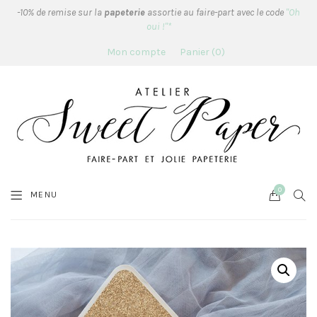
-10% de remise sur la
papeterie
assortie au faire-part avec le code
"Oh
oui !"*
Mon compte
Panier
0
0
Cart
SEA
MENU