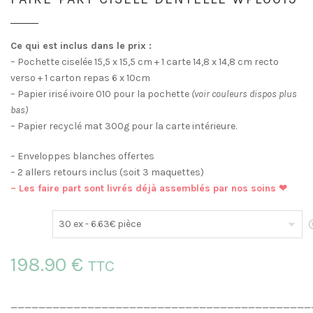
Ce qui est inclus dans le prix :
– Pochette ciselée 15,5 x 15,5 cm + 1 carte 14,8 x 14,8 cm recto
verso + 1 carton repas 6 x 10cm
– Papier irisé ivoire 010 pour la pochette
(voir couleurs dispos plus
bas)
– Papier recyclé mat 300g pour la carte intérieure.
– Enveloppes blanches offertes
– 2 allers retours inclus (soit 3 maquettes)
– Les faire part sont livrés déjà assemblés par nos soins ❤
E
198.90 €
TTC
___________________________________________