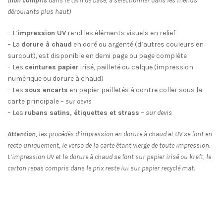
(
non compris
dans le tarif de base, à sélectionner dans les menus
déroulants plus haut)
– L’
impression UV
rend les éléments visuels en relief
– La
dorure à chaud
en doré ou argenté (d’autres couleurs en
surcout), est disponible en demi page ou page complète
– Les
ceintures papier
irisé, pailleté ou calque (impression
numérique ou dorure à chaud)
– Les
sous encarts
en papier pailletés à contre coller sous la
carte principale –
sur devis
– Les
rubans satins, étiquettes et strass
–
sur devis
Attention
, les procédés d’impression en dorure à chaud et UV se font en
recto uniquement, le verso de la carte étant vierge de toute impression.
L’impression UV et la dorure à chaud se font sur papier irisé ou kraft, le
carton repas compris dans le prix reste lui sur papier recyclé mat.