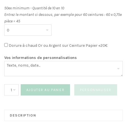
50ex minimum - Quantité de 10 en 10
Entrez le montant ci dessous, par exemple pour 60 ceintures : 60 x 0,75e
pièce = 45
Dorure à chaud Or ou Argent sur Ceinture Papier +20€
Vos informations de personnalisations
quantité
AJOUTER AU PANIER
PERSONNALISER
de
Faire-
part
Ciselé
DESCRIPTION
Dentelle
WPL0019